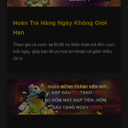
Hoàn Trả Hàng Ngày Không Giới
Hạn
Tham gia cá cược tại BL88 và nhận hoàn trả tiền cược
mỗi ngày, giúp bạn tối ưu hóa lợi nhuận và giảm thiểu
rủi ro.