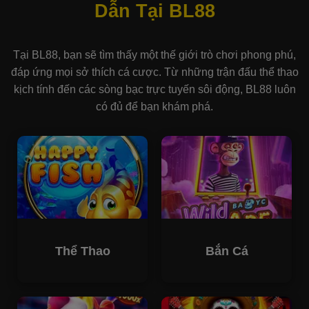
Dẫn Tại BL88
Tại BL88, bạn sẽ tìm thấy một thế giới trò chơi phong phú,
đáp ứng mọi sở thích cá cược. Từ những trận đấu thể thao
kịch tính đến các sòng bạc trực tuyến sôi động, BL88 luôn
có đủ để bạn khám phá.
Thể Thao
Bắn Cá