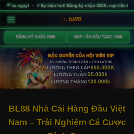
📢
a ngay!
⚡ Sự kiện hot! Đăng ký nhận 350K, nạp tiền tặng 500K!
•
ĐĂNG KÝ NHẬN 288K
NẠP LẦN ĐẦU TẶNG 188K
BL88 Nhà Cái Hàng Đầu Việt
Nam – Trải Nghiệm Cá Cược