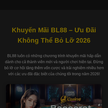
Khuyến Mãi BL88 – Ưu Đãi
Không Thể Bỏ Lỡ 2026
BL88 luôn có những chương trình khuyến mãi hấp dẫn
dành cho cả thành viên mới và người chơi hiện tại. Đừng
bỏ lỡ cơ hội tăng thêm vốn cược và trải nghiệm nhiều hơn
với các ưu đãi đặc biệt của chúng tôi trong năm 2026!