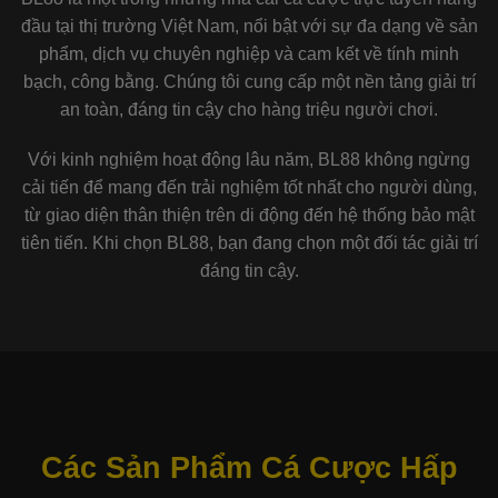
đầu tại thị trường Việt Nam, nổi bật với sự đa dạng về sản
phẩm, dịch vụ chuyên nghiệp và cam kết về tính minh
bạch, công bằng. Chúng tôi cung cấp một nền tảng giải trí
an toàn, đáng tin cậy cho hàng triệu người chơi.
Với kinh nghiệm hoạt động lâu năm, BL88 không ngừng
cải tiến để mang đến trải nghiệm tốt nhất cho người dùng,
từ giao diện thân thiện trên di động đến hệ thống bảo mật
tiên tiến. Khi chọn BL88, bạn đang chọn một đối tác giải trí
đáng tin cậy.
Các Sản Phẩm Cá Cược Hấp