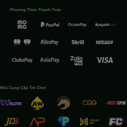
Phương Thức Thanh Toán
Nhà Cung Cấp Trò Chơi